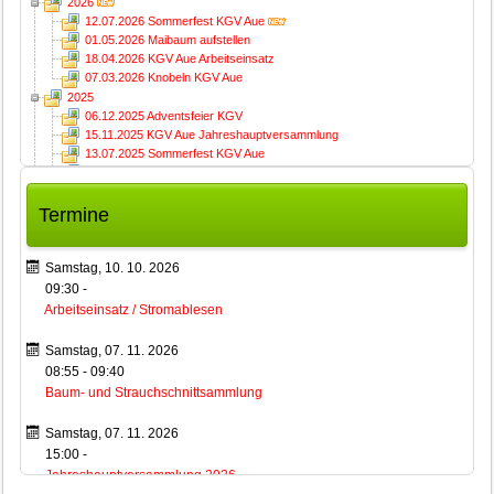
2026
12.07.2026 Sommerfest KGV Aue
01.05.2026 Maibaum aufstellen
18.04.2026 KGV Aue Arbeitseinsatz
07.03.2026 Knobeln KGV Aue
2025
06.12.2025 Adventsfeier KGV
15.11.2025 KGV Aue Jahreshauptversammlung
13.07.2025 Sommerfest KGV Aue
01.05.2025 Maibaum aufstellen
12.04.2025 KGV Aue Arbeitseinsatz
01.03.2025 Knobeln KGV Aue
Termine
2024
07.12.2024 Adventsfeier KGV
16.11.2024 KGV Aue Jahreshauptversammlung
Samstag, 10. 10. 2026
14.07.2024 Sommerfest KGV Aue
09:30
-
13.07.2024 KGV Aue Arbeitseinsatz (Sommerfest)
Arbeitseinsatz / Stromablesen
01.05.2024 Maibaum aufstellen
20.04.2024 KGV Aue Arbeitseinsatz
Samstag, 07. 11. 2026
24.02.2024 Knobeln KGV Aue
08:55
-
09:40
2023
Baum- und Strauchschnittsammlung
09.12.2023 Adventsfeier KGV
18.11.2023 KGV Aue Jahreshauptversammlung
Samstag, 07. 11. 2026
14.10.2023 KGV Aue Arbeitseinsatz
15:00
-
16.07.2023 Sommerfest KGV Aue
01.05.2023 Maibaum aufstellen
Jahreshauptversammlung 2026
22.04.2023 KGV Aue Arbeitseinsatz