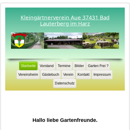
Kleingärtnerverein Aue 37431 Bad
Lauterberg im Harz
Startseite
Vorstand
Termine
Bilder
Garten Frei ?
Vereinsheim
Gästebuch
Verein
Kontakt
Impressum
Datenschutz
Hallo liebe Gartenfreunde.