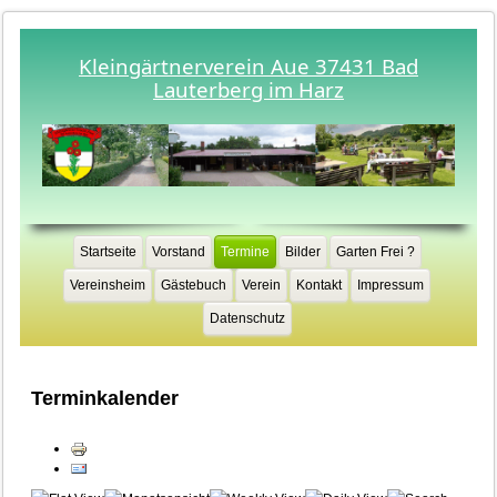
Kleingärtnerverein Aue 37431 Bad
Lauterberg im Harz
Startseite
Vorstand
Termine
Bilder
Garten Frei ?
Vereinsheim
Gästebuch
Verein
Kontakt
Impressum
Datenschutz
Terminkalender