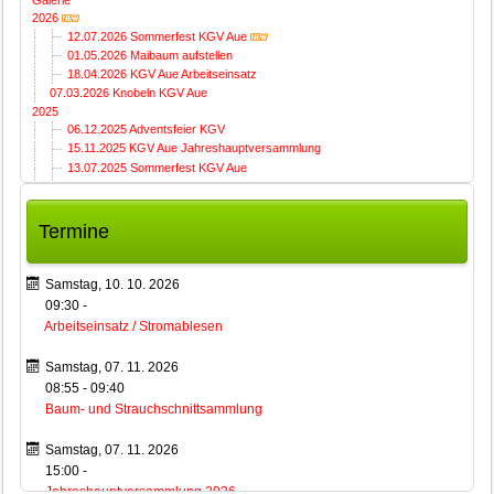
2026
12.07.2026 Sommerfest KGV Aue
01.05.2026 Maibaum aufstellen
18.04.2026 KGV Aue Arbeitseinsatz
07.03.2026 Knobeln KGV Aue
2025
06.12.2025 Adventsfeier KGV
15.11.2025 KGV Aue Jahreshauptversammlung
13.07.2025 Sommerfest KGV Aue
01.05.2025 Maibaum aufstellen
12.04.2025 KGV Aue Arbeitseinsatz
01.03.2025 Knobeln KGV Aue
Termine
2024
07.12.2024 Adventsfeier KGV
16.11.2024 KGV Aue Jahreshauptversammlung
Samstag, 10. 10. 2026
14.07.2024 Sommerfest KGV Aue
09:30
-
13.07.2024 KGV Aue Arbeitseinsatz (Sommerfest)
Arbeitseinsatz / Stromablesen
01.05.2024 Maibaum aufstellen
20.04.2024 KGV Aue Arbeitseinsatz
Samstag, 07. 11. 2026
24.02.2024 Knobeln KGV Aue
08:55
-
09:40
2023
Baum- und Strauchschnittsammlung
09.12.2023 Adventsfeier KGV
18.11.2023 KGV Aue Jahreshauptversammlung
14.10.2023 KGV Aue Arbeitseinsatz
Samstag, 07. 11. 2026
16.07.2023 Sommerfest KGV Aue
15:00
-
01.05.2023 Maibaum aufstellen
Jahreshauptversammlung 2026