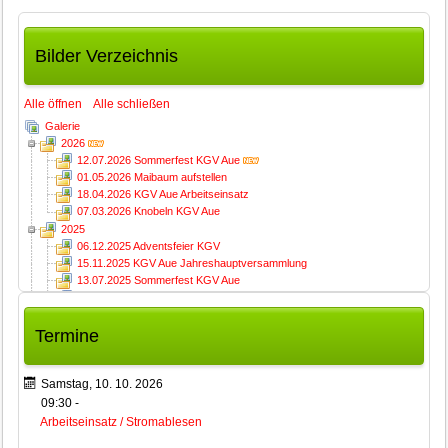
Bilder Verzeichnis
Alle öffnen
Alle schließen
Galerie
2026
12.07.2026 Sommerfest KGV Aue
01.05.2026 Maibaum aufstellen
18.04.2026 KGV Aue Arbeitseinsatz
07.03.2026 Knobeln KGV Aue
2025
06.12.2025 Adventsfeier KGV
15.11.2025 KGV Aue Jahreshauptversammlung
13.07.2025 Sommerfest KGV Aue
01.05.2025 Maibaum aufstellen
12.04.2025 KGV Aue Arbeitseinsatz
01.03.2025 Knobeln KGV Aue
Termine
2024
07.12.2024 Adventsfeier KGV
16.11.2024 KGV Aue Jahreshauptversammlung
Samstag, 10. 10. 2026
14.07.2024 Sommerfest KGV Aue
09:30
-
13.07.2024 KGV Aue Arbeitseinsatz (Sommerfest)
Arbeitseinsatz / Stromablesen
01.05.2024 Maibaum aufstellen