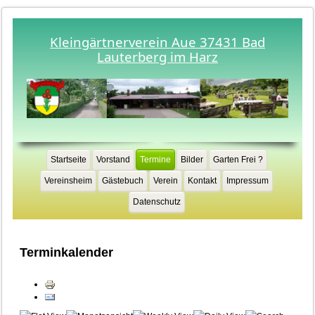
Kleingärtnerverein Aue 37431 Bad
Lauterberg im Harz
Startseite
Vorstand
Termine
Bilder
Garten Frei ?
Vereinsheim
Gästebuch
Verein
Kontakt
Impressum
Datenschutz
Terminkalender